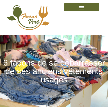
6 façons de se débarrasser
de ses anciens vêtements
usagés