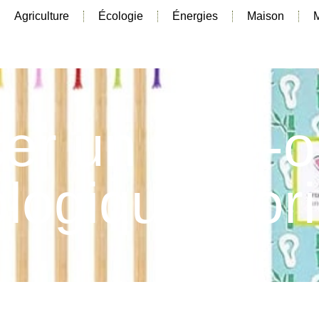
Agriculture
Écologie
Énergies
Maison
ser un cure-o
logique, l’ori