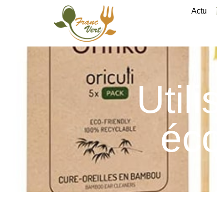
Actu
Utili
éco