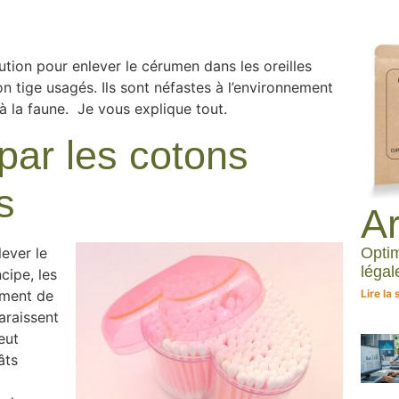
lution pour enlever le cérumen dans les oreilles
 tige usagés. Ils sont néfastes à l’environnement
à la faune. Je vous explique tout.
 par les cotons
s
Ar
Optim
lever le
légal
ncipe, les
Lire la 
ement de
paraissent
eut
âts